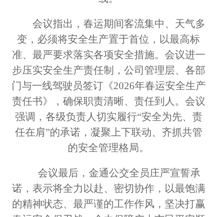
会议
指出
，春运期间客流集中、天气多
变，必须将安全生产
置于
首位，以最高标
准、最严要求落实各项安全措施。会议进一
步
压实
安全生产责任制，公司管理层、各部
门
与一线
驾驶员签订《
2026年
春运安全生产
责任书》，确保
职责清晰
、责任到人。会议
强调，
各级负责人切实履行
“安全为先、责
任在肩”的承诺，
凝聚
上下联动、齐抓共管
的安全管理格局。
会议最后，金通公交全员
庄严
宣誓
承
诺，
表示
将全力以赴、密切协作，以最饱满
的精神状态、最严谨的工作作风，坚决打赢