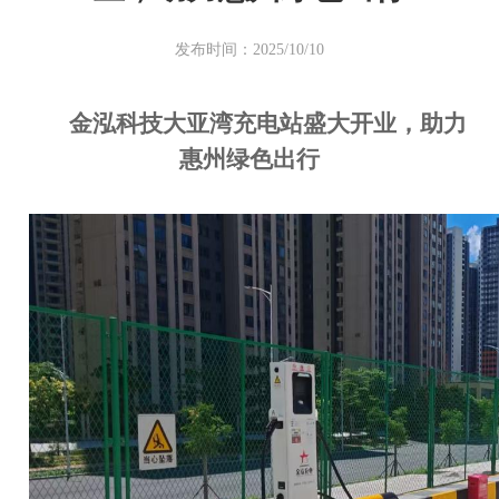
发布时间：2025/10/10
金泓科技大亚湾充电站盛大
开业
，助力
惠州绿色出行