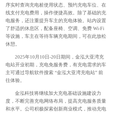
序实时查询充电桩使用状态、预约充电车位、在
线支付充电费用，操作便捷高效。除了基础的充
电服务，还注重提升车主的充电体验。站内设置
了舒适的休息区，配备座椅、空调、免费 Wi-Fi
等设施，车主在等待车辆充电期间，可在此放松
休憩。
2025年10月10日-20日期间，金泓大亚湾充
电站开业初期，充电免服务费，有充电需求的车
主可通过导航软件搜索 “金泓大亚湾充电站” 前
往体验。
金泓科技将继续加大充电基础设施建设力
度，不断完善充电网络布局，提高充电服务质量
和水平。公司积极探索创新商业模式，推动充电