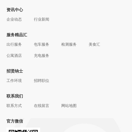
资讯中心
企业动态
行业新闻
服务精品汇
出行服务
包车服务
检测服务
美食汇
公寓酒店
充电服务
招贤纳士
工作环境
招聘职位
联系我们
联系方式
在线留言
网站地图
官方微信