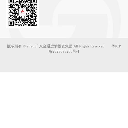
版权所有 © 2020 广东金通运输投资集团 All Rights Reserved
粤ICP
备2023093206号-1