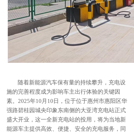
随着新能源汽车保有量的持续攀升，充电设
施的完善程度成为影响车主出行体验的关键因
素。
2025年10月10日，位于
位于惠州市惠阳区华
强路碧桂园城央印象东南侧的大亚湾充电站
正式
盛大开业，这一全新充电站的投用，将为当地新
能源车主提供高效、便捷、安全的充电服务，同