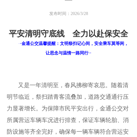
发布时间：2026/3/28
平安清明守底线 全力以赴保安全
·
·金通
公交温馨提醒：文明祭扫记心间，安全乘车莫等闲，
让思念与温情一路同行
··
又是一年清明至，春风拂柳寄哀思。随着清
明节临近，祭扫踏青客流叠加，
道路
交通
通
行
压
力
显著增长。为保障市民平安出行，
金通
公交对
所属
营运车辆车况进行排查，保证车辆轮胎、消
防设施等齐全完好，确保每一辆车辆符合营运安