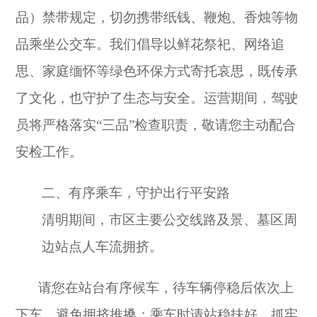
品）禁带规定，切勿携带纸钱、鞭炮、香烛等物
品乘坐公交车。我们倡导以鲜花祭祀、网络追
思、家庭缅怀等绿色环保方式寄托哀思，既传承
了文化，也守护了生态与安全。运营期间，驾驶
员将严格落实“三品”检查职责，敬请您主动配合
安检工作。
二、
有序乘车，守护出行平安路
清明期间，市区主要公交线路及
景、
墓区周
边站点
人车流拥挤
。
请您在站台有序候车，待车辆停稳后依次上
下车，避免拥挤推搡；乘车时请站稳扶好，抓牢