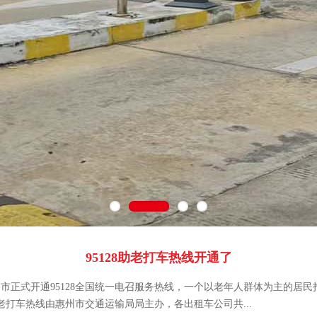
95128助老打车热线开通了
底，惠州市正式开通95128全国统一电召服务热线，一个以老年人群体为主的
8助老打车热线由惠州市交通运输局局主办，各出租车公司共...